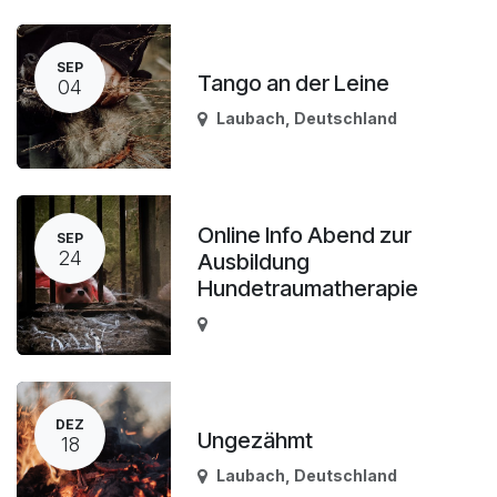
SEP
Tango an der Leine
04
Laubach
,
Deutschland
Online Info Abend zur
SEP
24
Ausbildung
Hundetraumatherapie
DEZ
Ungezähmt
18
Laubach
,
Deutschland