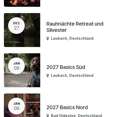
Rauhnächte Retreat und
DEZ
27
Silvester
Laubach
,
Deutschland
JAN
2027 Basics Süd
09
Laubach
,
Deutschland
JAN
2027 Basics Nord
09
Bad Oldesloe
,
Deutschland