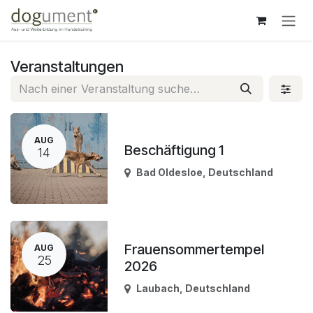
Zum Inhalt springen
Veranstaltungen
AUG
Beschäftigung 1
14
Bad Oldesloe
,
Deutschland
Frauensommertempel
AUG
25
2026
Laubach
,
Deutschland