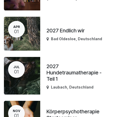
APR
2027 Endlich wir
01
Bad Oldesloe
,
Deutschland
2027
JUL
01
Hundetraumatherapie -
Teil 1
Laubach
,
Deutschland
Körperpsychotherapie
NOV
01